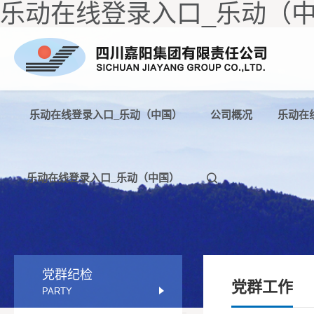
乐动在线登录入口_乐动（
公司简介
乐动在线登录入口_乐动（中国）
企业理念
党群工作
人才理念
组织架构
企业风采
纪检监察
人才招聘
领导团队
社会责任
公示公告
企业荣誉
领导关怀
成员企业
乐动在线登录入口_乐动（中国）
公司概况
乐动在
乐动在线登录入口_乐动（中国）

党群纪检
党群工作
PARTY