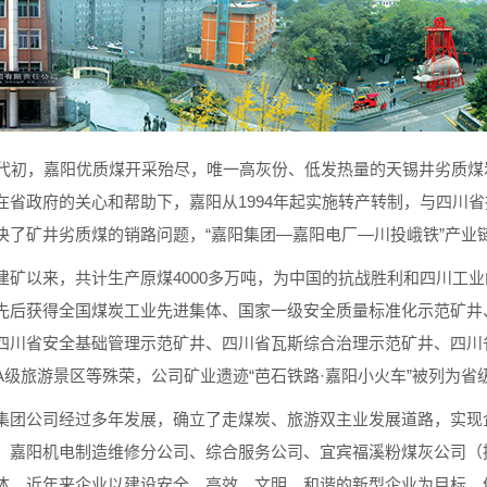
年代初，嘉阳优质煤开采殆尽，唯一高灰份、低发热量的天锡井劣质
在省政府的关心和帮助下，嘉阳从1994年起实施转产转制，与四川省
决了矿井劣质煤的销路问题，“嘉阳集团—嘉阳电厂—川投峨铁”产业
建矿以来，共计生产原煤4000多万吨，为中国的抗战胜利和四川工
先后获得全国煤炭工业先进集体、国家一级安全质量标准化示范矿井
四川省安全基础管理示范矿井、四川省瓦斯综合治理示范矿井、四川
AA级旅游景区等殊荣，公司矿业遗迹“芭石铁路·嘉阳小火车”被列为
集团公司经过多年发展，确立了走煤炭、旅游双主业发展道路，实现企
、嘉阳机电制造维修分公司、综合服务公司、宜宾福溪粉煤灰公司（
体，近年来企业以建设安全、高效、文明、和谐的新型企业为目标，