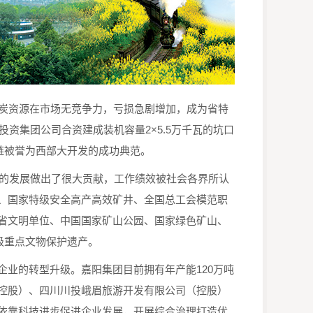
煤炭资源在市场无竞争力，亏损急剧增加，成为省特
投资集团公司合资建成装机容量2×5.5万千瓦的坑口
链被誉为西部大开发的成功典范。
业的发展做出了很大贡献，工作绩效被社会各界所认
、国家特级安全高产高效矿井、全国总工会模范职
省文明单位、中国国家矿山公园、国家绿色矿山、
省级重点文物保护遗产。
业的转型升级。嘉阳集团目前拥有年产能120万吨
控股）、四川川投峨眉旅游开发有限公司（控股）
依靠科技进步促进企业发展，开展综合治理打造优