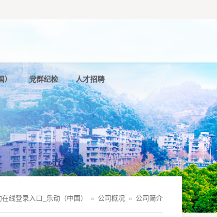

国）
党群纪检
人才招聘
动在线登录入口_乐动（中国）
»
公司概况
»
公司简介