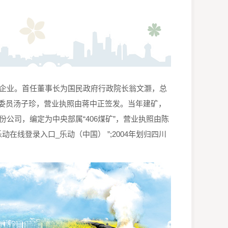
炭企业。首任董事长为国民政府行政院长翁文灏，总
委员汤子珍，营业执照由蒋中正签发。当年建矿，
公司，编定为中央部属“406煤矿”，营业执照由陈
乐动在线登录入口_乐动（中国） ”;2004年划归四川