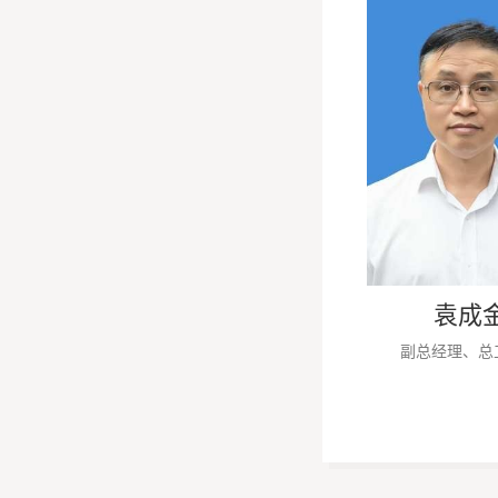
袁成
副总经理、总