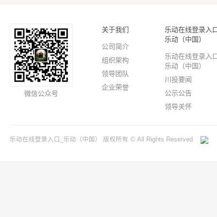
关于我们
乐动在线登录入口
乐动（中国）
公司简介
乐动在线登录入口
组织架构
乐动（中国）
领导团队
川投要闻
企业荣誉
公示公告
微信公众号
领导关怀
乐动在线登录入口_乐动（中国） 版权所有 © All Rights Reserved.