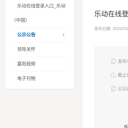
乐动在线登录入口_乐动
乐动在线登
（中国）
发布日期: 2026/
公示公告

领导关怀

发布
嘉阳视频

截止
电子刊物

公示
乐