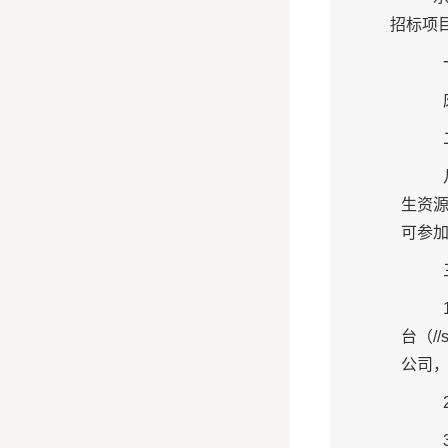
招标项
生资源
可参
台（//s
公司