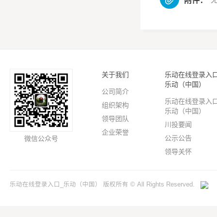
附件：
关于我们
乐动在线登录入口
乐动（中国）
公司简介
乐动在线登录入口
组织架构
乐动（中国）
领导团队
川投要闻
企业荣誉
公示公告
微信公众号
领导关怀
乐动在线登录入口_乐动（中国） 版权所有 © All Rights Reserved.